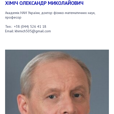
Докторантура
ХІМІЧ ОЛЕКСАНДР МИКОЛАЙОВИЧ
Науково-методична рада
Академік НАН України, доктор фізико-математичних наук,
професор
КОНТАКТИ
Тел.:
+38 (044) 526 41 18
ЗАХОДИ
Email:
khimich505@gmail.com
НОВИНИ
100-РІЧЧЯ ВІД ДНЯ НАРОДЖЕННЯ В.М.
ГЛУШКОВА