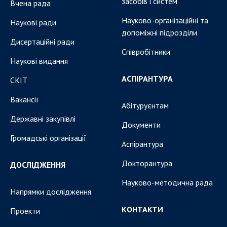
засобів і систем
Вчена рада
Науково-організаційні та
Наукові ради
допоміжні підрозділи
Дисертаційні ради
Співробітники
Наукові видання
АСПІРАНТУРА
СКІТ
Вакансії
Абітуруєнтам
Державні закупівлі
Документи
Громадські організації
Аспірантура
Докторантура
ДОСЛІДЖЕННЯ
Науково-методична рада
Напрямки дослідження
КОНТАКТИ
Проекти