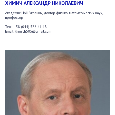
Абитуруентам
ХИМИЧ АЛЕКСАНДР НИКОЛАЕВИЧ
Контакты
Академик НАН Украины, доктор физико-математических наук,
профессор
МЕРОПРІЯТИЯ
Тел.:
+38 (044) 526 41 18
Email:
khimich505@gmail.com
Новости
100-ЛЕТИЕ СО ДНЯ РОЖДЕНИЯ В.М. ГЛУШКОВА