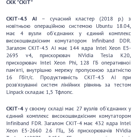
СКК "СКІТ"
СКІТ-4.5 AI
– сучасний кластер (2018 р.) з
новітньою операційною системою Ubuntu 18.04,
має 4 вузли об’єднаних у єдиний комплекс
високошвидкісним комутатором Іnfiniband DDR.
Загалом СКІТ-4.5 АІ має 144 ядра Intel Xeon E5-
2695 v4, прискорювач NVidia Tesla K20,
прискорювач Intel Xeon Phi, 128 ГБ оперативної
пам’яті, внутрішню мережу пропускною здатністю
16 Гбіт/с. Продуктивність СКІТ-4.5 АІ при
розв’язуванні систем лінійних рівнянь за тестом
Linpack складає 1,5 Тфлопс.
СКІТ-4
у своєму складі має 27 вузлів об’єднаних у
єдиний комплекс високошвидкісним комутатором
Іnfіnіband FDR. Загалом СКІТ-4 має 432 ядра Intel
Xeon E5-2660 2.6 ГГц, 36 прискорювачів NVidia