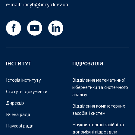
e-mail:
incyb@incyb.kiev.ua
ІНСТИТУТ
ПІДРОЗДІЛИ
Історія інституту
Відділення математичної
кібернетики та системного
Статутні документи
аналізу
Дирекція
Відділення комп'ютерних
засобів і систем
Вчена рада
Науково-організаційні та
Наукові ради
допоміжні підрозділи