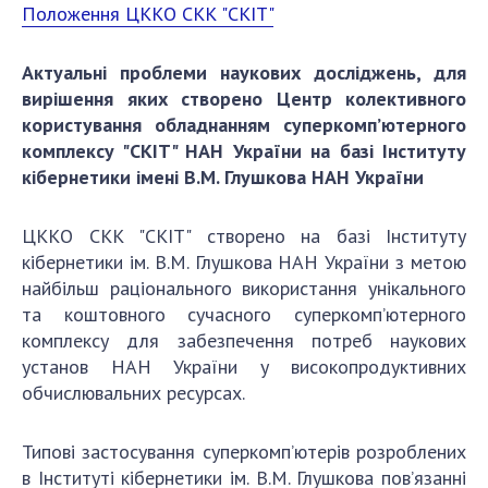
Положення ЦККО СКК "СКІТ"
Напрямки дослідження
Проекти
Актуальні проблеми наукових досліджень, для
Найважливіші результати
вирішення яких створено Центр колективного
користування обладнанням суперкомп’ютерного
ПІДРОЗДІЛИ
комплексу "СКІТ" НАН України на базі Інституту
кібернетики імені В.М. Глушкова НАН України
Відділення математичної кібернетики та
системного аналізу
ЦККО СКК "СКІТ" створено на базі Інституту
Відділення комп'ютерних засобів і систем
кібернетики ім. В.М. Глушкова НАН України з метою
Науково-організаційні та допоміжні підрозділи
найбільш раціонального використання унікального
Співробітники
та коштовного сучасного суперкомп’ютерного
комплексу для забезпечення потреб наукових
АСПІРАНТУРА
установ НАН України у високопродуктивних
обчислювальних ресурсах.
Абітуруєнтам
Документи
Типові застосування суперкомп’ютерів розроблених
Аспірантура
в Інституті кібернетики ім. В.М. Глушкова пов’язанні