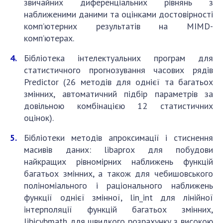
звичайних диференціальних рівнянь з
наближеними даними та оцінками достовірності
комп’ютерних результатів на MIMD-
комп’ютерах.
Бібліотека інтелектуальних програм для
статистичного прогнозування часових рядів
Predictor (26 методів для однієї та багатьох
змінних, автоматичний підбір параметрів за
довільною комбінацією 12 статистичних
оцінок).
Бібліотеки методів апроксимації і стиснення
масивів даних: libaprox для побудови
найкращих рівномірних наближень функцій
багатьох змінних, а також для чебишовського
поліноміального і раціонального наближень
функції однієї змінної, lin_int для лінійної
інтерполяції функцій багатьох змінних,
libicybmath для швидкого розрахунку з високою