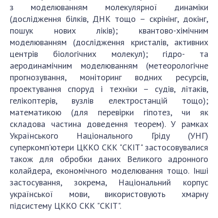
Докторантура
з моделюванням молекулярної динаміки
Науково-методична рада
(дослідження білків, ДНК тощо – скрінінг, докінг,
пошук нових ліків); квантово-хімічним
КОНТАКТИ
моделюванням (дослідження кристалів, активних
центрів біологічних молекул); гідро- та
ЗАХОДИ
аеродинамічним моделюванням (метеорологічне
прогнозування, моніторинг водних ресурсів,
НОВИНИ
проектування споруд і техніки – судів, літаків,
100-РІЧЧЯ ВІД ДНЯ НАРОДЖЕННЯ В.М.
гелікоптерів, вузлів електростанцій тощо);
ГЛУШКОВА
математикою (для перевірки гіпотез, чи як
складова частина доведення теорем). У рамках
Українського Національного Гріду (УНГ)
суперкомп’ютери ЦККО СКК "СКІТ" застосовувалися
також для обробки даних Великого адронного
колайдера, економічного моделювання тощо. Інші
застосування, зокрема, Національний корпус
української мови, використовують хмарну
підсистему ЦККО СКК "СКІТ".