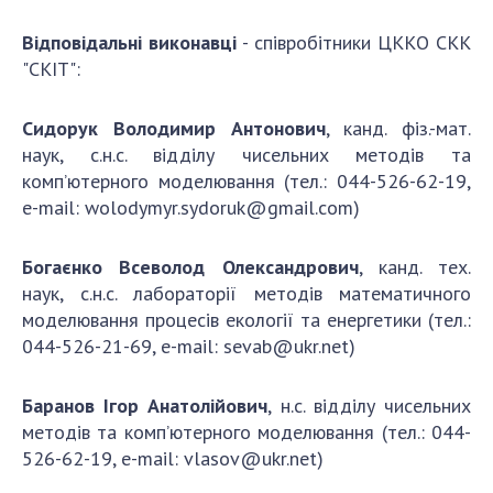
Відповідальні виконавці
- співробітники ЦККО СКК
"СКІТ":
Сидорук Володимир Антонович
, канд. фіз.-мат.
наук, с.н.с. відділу чисельних методів та
комп’ютерного моделювання (тел.: 044-526-62-19,
e-mail:
wolodymyr.sydoruk@gmail.com
)
Богаєнко Всеволод Олександрович
, канд. тех.
наук, с.н.с. лабораторії методів математичного
моделювання процесів екології та енергетики (тел.:
044-526-21-69, e-mail:
sevab@ukr.net
)
Баранов Ігор Анатолійович
, н.с. відділу чисельних
методів та комп’ютерного моделювання (тел.: 044-
526-62-19, e-mail:
vlasov@ukr.net
)