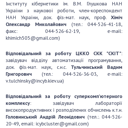
Інституту кібернетики ім. В.М. Глушкова НАН
України з наукової роботи, член-кореспондент
НАН України, док. фіз.-мат. наук, проф.
Хіміч
Олександр Миколайович
(тел.: 044-526-41-18,
факс: 044-526-62-19, e-mail:
khimich505@gmail.com
)
Відповідальний за роботу ЦККО СКК "СКІТ"
:
завідувач відділу автоматизації програмування,
док. фіз.-мат. наук, с.н.с.
Тульчинський Вадим
Григорович
(тел.: 044-526-36-03, e-mail:
v.tulchinsky@incyb.kiev.ua
)
Відповідальний за роботу суперкомп’ютерного
комплексу
: завідувач лабораторії
високопродуктивних і розподілених обчислень к.т.н.
Головинський Андрій Леонідович
(тел.:. 044-526-
20-49, email:
icybcluster@gmail.com
)