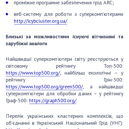
проміжне програмне забезпечення грід ARC;
веб-систему для роботи з суперкомп’ютерами
http://icybcluster.org.ua/
.
Близькі за можливостями існуючі вітчизняні та
зарубіжні аналоги
Найшвидші суперкомп’ютери світу реєструються у
світовому рейтингу Топ-500:
https://www.top500.org/
, найбільш екологічні – у
рейтингу Грін-500:
https://www.top500.org/green500/
, а найшвидші
суперкомп’ютери для обробки даних – у рейтингу
Граф-500:
https://graph500.org/
.
Перелік українських кластерних комплексів, що
об’єднанні в Український Національний Грід (УНГ):