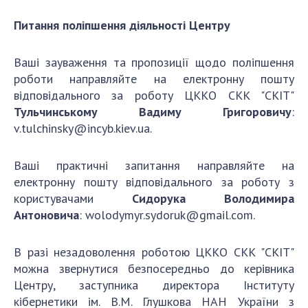
Питання поліпшення діяльності Центру
Ваші зауваження та пропозиції щодо поліпшення
роботи направляйте на електронну пошту
відповідального за роботу ЦККО СКК "СКІТ"
Тульчинському Вадиму Григоровичу
:
v.tulchinsky@incyb.kiev.ua
.
Ваші практичні запитання направляйте на
електронну пошту відповідального за роботу з
користувачами
Сидорука Володимира
Антоновича
:
wolodymyr.sydoruk@gmail.com
.
В разі незадоволення роботою ЦККО СКК "СКІТ"
можна звернутися безпосередньо до керівника
Центру, заступника директора Інституту
кібернетики ім. В.М. Глушкова НАН України з