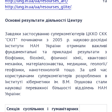
http://ung.in.ua/ua/resourses_arc/
та
http://ung.in.ua/ua/resourses_glite/
.
Основні результати діяльності Центру
Завдяки застосуванню суперкомп’ютерів ЦККО СКК
"СКІТ" починаючи з 2005 р. науково-дослідні
інститути НАН України отримали важливі
фундаментальні та прикладні результати з
біофізики, біохімії, фізичної хімії, квантової
механіки, матеріалознавства, медицини, геології/
геофізики, нанотехнологій тощо. За цей час
користувачами суперкомп’ютерів розроблених в
Інституті кібернетики ім. В.М. Глушкова стали
науковці переважної більшості відділень НАН
України:
Секція суспільних і гуманітарних