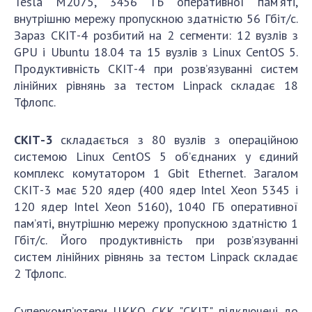
Tesla M2075, 3456 ГБ оперативної пам’яті,
внутрішню мережу пропускною здатністю 56 Гбіт/с.
Зараз СКІТ-4 розбитий на 2 сегменти: 12 вузлів з
GPU і Ubuntu 18.04 та 15 вузлів з Linux CentOS 5.
Продуктивність СКІТ-4 при розв’язуванні систем
лінійних рівнянь за тестом Linpack складає 18
Тфлопс.
СКІТ-3
складається з 80 вузлів з операційною
системою Linux CentOS 5 об’єднаних у єдиний
комплекс комутатором 1 Gbіt Ethernet. Загалом
СКІТ-3 має 520 ядер (400 ядер Intel Xeon 5345 і
120 ядер Intel Xeon 5160), 1040 ГБ оперативної
пам’яті, внутрішню мережу пропускною здатністю 1
Гбіт/с. Його продуктивність при розв’язуванні
систем лінійних рівнянь за тестом Linpack складає
2 Тфлопс.
Суперкомп’ютери ЦККО СКК "СКІТ" підключені до