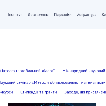
Інститут
Дослідження
Підрозділи
Аспірантура
Ко
Т
ПІДРОЗДІЛИ
нституту
Відділення математичної 
 документи
Відділення комп'ютерних 
я
Науково-організаційні та 
да
Співробітники
ради
інтелект: глобальний діалог”
Міжнародний науковий 
АСПІРАНТУРА
ійні ради
видання
Абітуруєнтам
ауковий семінар «Методи обчислювальної математики»
Документи
онкурси
Стипендії та гранти
Заходи, які присвячен
Аспірантура
 закупівлі
Докторантура