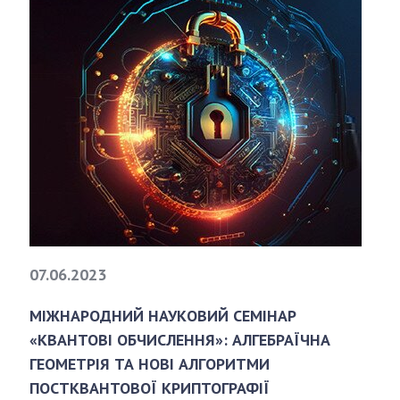
і організації
Науково-методична рада
ЖЕННЯ
КОНТАКТИ
и дослідження
ЗАХОДИ
НОВИНИ
віші результати
100-РІЧЧЯ ВІД ДНЯ НАР
07.06.2023
МІЖНАРОДНИЙ НАУКОВИЙ СЕМІНАР
«КВАНТОВІ ОБЧИСЛЕННЯ»: АЛГЕБРАЇЧНА
ГЕОМЕТРІЯ ТА НОВІ АЛГОРИТМИ
ПОСТКВАНТОВОЇ КРИПТОГРАФІЇ