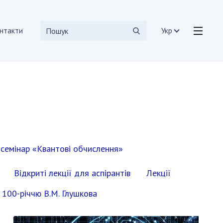
нтакти
Укр
кібернетики та системного аналізу
засобів і систем
допоміжні підрозділи
семінар «Квантові обчислення»
Відкриті лекції для аспірантів
Лекції
і 100-річчю В.М. Глушкова