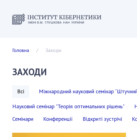
ІНСТИТУ
Головна
Заходи
Історія і
Статутні
ЗАХОДИ
Дирекці
Вчена ра
Наукові 
Всі
Міжнародний науковий семінар “Штучний 
Дисертац
Наукові 
Науковий семінар "Теорія оптимальних рішень"
Н
СКІТ
Семінари
Конференції
Відкриті зустрічі
К
Вакансії
Державні