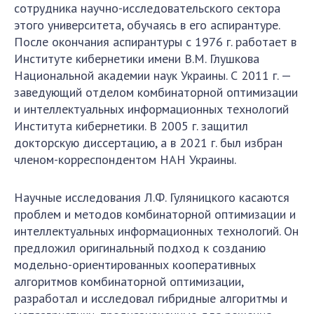
Абитуруентам
сотрудника научно-исследовательского сектора
этого университета, обучаясь в его аспирантуре.
Контакты
После окончания аспирантуры с 1976 г. работает в
Институте кибернетики имени В.М. Глушкова
МЕРОПРІЯТИЯ
Национальной академии наук Украины. С 2011 г. —
заведующий отделом комбинаторной оптимизации
Новости
и интеллектуальных информационных технологий
100-ЛЕТИЕ СО ДНЯ РОЖДЕНИЯ В.М. ГЛУШКОВА
Института кибернетики. В 2005 г. защитил
докторскую диссертацию, а в 2021 г. был избран
членом-корреспондентом НАН Украины.
Научные исследования Л.Ф. Гуляницкого касаются
проблем и методов комбинаторной оптимизации и
интеллектуальных информационных технологий. Он
предложил оригинальный подход к созданию
модельно-ориентированных кооперативных
алгоритмов комбинаторной оптимизации,
разработал и исследовал гибридные алгоритмы и