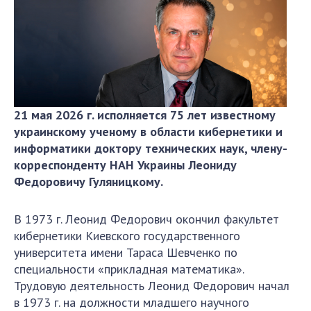
направления исследования
проекты
важнейшие результаты
СКИТ
21 мая 2026 г. исполняется 75 лет известному
научные подразделения
украинскому ученому в области кибернетики и
Отделение компьютерных средств и систем
информатики доктору технических наук, члену-
Научно-информационные подразделения
корреспонденту НАН Украины Леониду
сотрудники
Федоровичу Гуляницкому.
ПОДРАЗДЕЛЕНИЯ
В 1973 г. Леонид Федорович окончил факультет
кибернетики Киевского государственного
Абитуруентам
университета имени Тараса Шевченко по
Абитуруентам
специальности «прикладная математика».
Абитуруентам
Трудовую деятельность Леонид Федорович начал
Абитуруентам
в 1973 г. на должности младшего научного