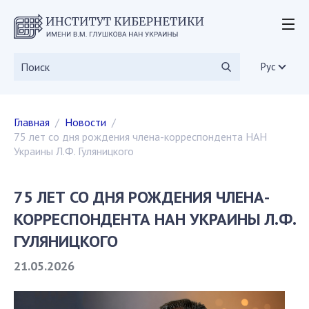
ОБ ИНСТИТУТЕ
мероприятия
Рус
уставные документы
дирекция
Главная
Новости
Ученый совет
75 лет со дня рождения члена-корреспондента НАН
ученые советы
Украины Л.Ф. Гуляницкого
диссертационные советы
Научные издания
75 ЛЕТ СО ДНЯ РОЖДЕНИЯ ЧЛЕНА-
СКИТ
КОРРЕСПОНДЕНТА НАН УКРАИНЫ Л.Ф.
вакансии
ГУЛЯНИЦКОГО
государственные закупки
общественные организации
21.05.2026
ИССЛЕДОВАНИЯ