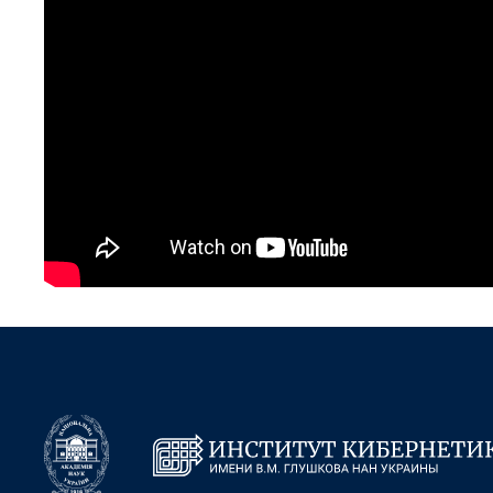
обществ
ИССЛЕД
направле
проекты
важнейш