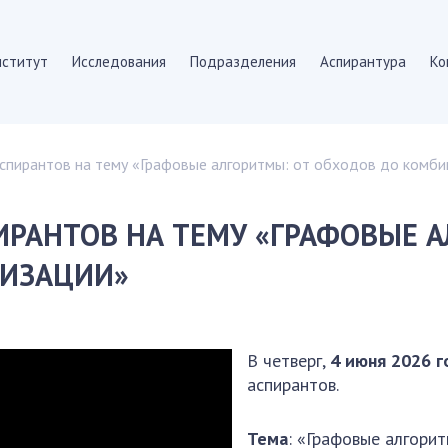
нститут
Исследования
Подразделения
Аспирантура
Ко
ИТУТЕ
СКИТ
аспирантов на тему «Графовые алгоритмы: от обходов до комб
ятия
научные подразд
е документы
Отделение компь
ИРАНТОВ НА ТЕМУ «ГРАФОВЫЕ 
я
Научно-информац
овет
сотрудники
ИЗАЦИИ»
советы
ПОДРАЗДЕЛЕНИЯ
ационные советы
 издания
Абитуруентам
В четверг,
4 июня
2026
г
Абитуруентам
аспирантов.
Абитуруентам
твенные закупки
Абитуруентам
Тема
: «Графовые алгори