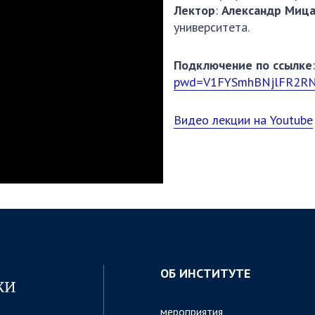
енные организации
Абитуруентам
Лектор
:
Александр
Миц
университета.
ОВАНИЯ
Контакты
ния исследования
Подключение по ссылке
МЕРОПРІЯТИЯ
pwd=V1FYSmhBNjlFR2R
Новости
ие результаты
Видео лекции на Youtube
100-ЛЕТИЕ СО Д
ОБ ИНСТИТУТЕ
мероприятия