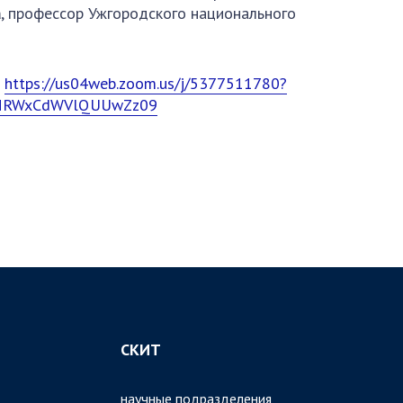
а
, профессор Ужгородского национального
:
https://us04web.zoom.us/j/5377511780?
NRWxCdWVlQUUwZz09
НЯ РОЖДЕНИЯ В.М. ГЛУШКОВА
СКИТ
научные подразделения