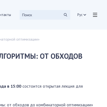
нтакты
Рус
инаторной оптимизации»
еления
ютерных средств и систем
АЛГОРИТМЫ: ОТ ОБХОДОВ
ионные подразделения
ода в 15:00
состоится открытая лекция
для
тмы: от обходов до комбинаторной оптимизации»